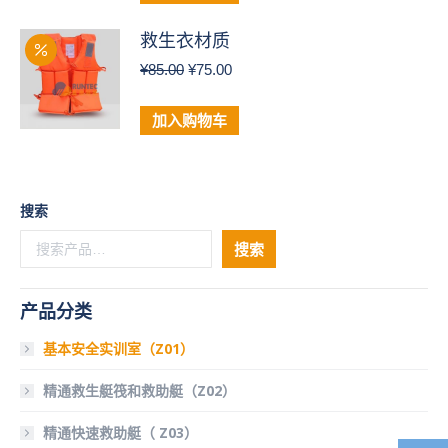
救生衣材质
原
当
¥
85.00
¥
75.00
价
前
为：
价
加入购物车
¥85.00。
格
为：
¥75.00。
搜索
搜索
产品分类
基本安全实训室（Z01）
精通救生艇筏和救助艇（Z02）
精通快速救助艇（ Z03）