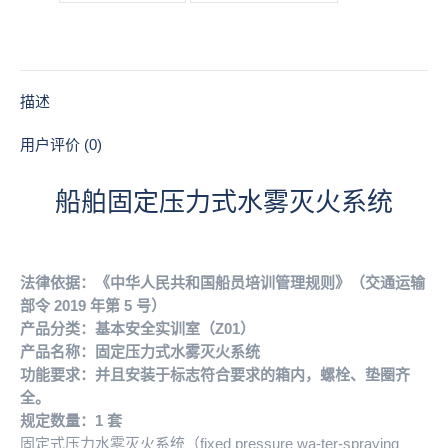
力
式
水
雾
灭
描述
火
系
用户评价 (0)
统
数
船舶固定压力式水雾灭火系统
量
法律依据：《中华人民共和国船员培训管理规则》（交通运输
部令 2019 年第 5 号）
产品分类：基本安全实训室（Z01）
产品名称：固定压力式水雾灭火系统
功能要求：并且安装于标志符合要求的箱内，螺栓、垫圈齐
全。
规定数量：1 套
固定式压力水雾灭火系统（fixed pressure wa-ter-spraying