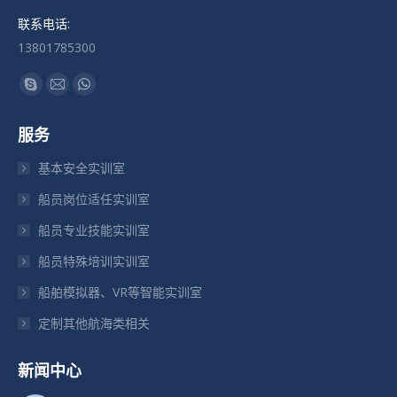
联系电话:
13801785300
找到我们：
Skype
Mail
Whatsapp
页
页
页
服务
在
在
在
新
新
新
基本安全实训室
窗
窗
窗
船员岗位适任实训室
口
口
口
船员专业技能实训室
中
中
中
打
打
打
船员特殊培训实训室
开
开
开
船舶模拟器、VR等智能实训室
定制其他航海类相关
新闻中心