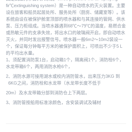
fir℃extinguishing system）是一种自动喷水的灭火装置。主要
设在旅客和船员起居处所、服务处所（厨房、储藏室等）。该
系统由设在被保护舱室顶部的喷水器和与其连接的管网、供水
泵、压力柜组成。当喷水器遇到68℃～79℃的温度，易燃合金
或热敏元件的支承失效，将出水口的玻璃阀开启，即自动喷水
灭火，并同时发出报警信号。喷水器一般6m2～10m2装设一
个，保证每分钟每平方米的被保护面积上，可喷出不少于5 L
的平均出水量。
1、须配置消防泵1台，启动箱1个，隔离阀1个，消防栓6个，
水龙带箱6个，两用消防水枪6个，
2、消防水源可接用湖水或校内消防管水，出来压力3KG 到
6KG之间，消防栓和水龙带（水龙带长度不低于
20m）及水龙带箱分部到消防仓上下两层。
3、消防管按船用标准涂颜色，含安装调试及辅材