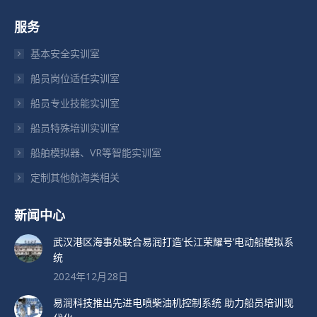
页
页
页
服务
在
在
在
新
新
新
基本安全实训室
窗
窗
窗
船员岗位适任实训室
口
口
口
船员专业技能实训室
中
中
中
打
打
打
船员特殊培训实训室
开
开
开
船舶模拟器、VR等智能实训室
定制其他航海类相关
新闻中心
武汉港区海事处联合易润打造’长江荣耀号’电动船模拟系
统
2024年12月28日
易润科技推出先进电喷柴油机控制系统 助力船员培训现