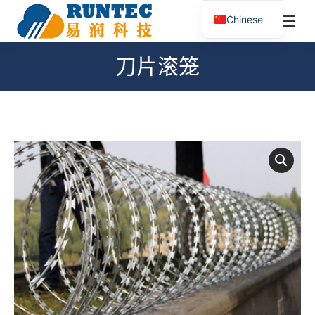
¥
0.00
0
Chinese
搜
索：
刀片滚笼
您在这里：