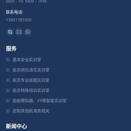
Mon - Fri: 9AM - 7PM
联系电话:
13801785300
找到我们：
Skype
Mail
Whatsapp
页
页
页
服务
在
在
在
新
新
新
基本安全实训室
窗
窗
窗
船员岗位适任实训室
口
口
口
船员专业技能实训室
中
中
中
打
打
打
船员特殊培训实训室
开
开
开
船舶模拟器、VR等智能实训室
定制其他航海类相关
新闻中心