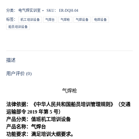
枪
数
分类：
电气焊实训室
SKU：
ER-DQH-04
量
标签：
机工培训设备
气焊台
气焊枪
气焊设备
电焊设备
船员培训设备
描述
用户评价 (0)
气焊枪
法律依据：《中华人民共和国船员培训管理规则》（交通
运输部令 2019 年第 5 号）
产品分类：值班机工培训设备
产品名称：气焊台
功能要求：满足培训大纲要求。