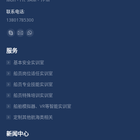
联系电话:
13801785300
找到我们：
Skype
Mail
Whatsapp
页
页
页
服务
在
在
在
新
新
新
基本安全实训室
窗
窗
窗
船员岗位适任实训室
口
口
口
船员专业技能实训室
中
中
中
打
打
打
船员特殊培训实训室
开
开
开
船舶模拟器、VR等智能实训室
定制其他航海类相关
新闻中心