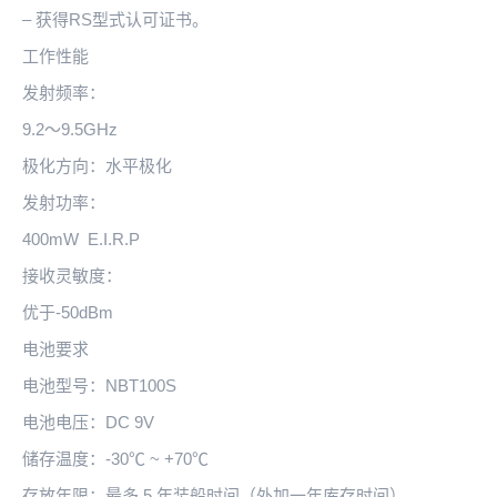
– 获得RS型式认可证书。
工作性能
发射频率：
9.2～9.5GHz
极化方向：水平极化
发射功率：
400mW E.I.R.P
接收灵敏度：
优于-50dBm
电池要求
电池型号：NBT100S
电池电压：DC 9V
储存温度：-30℃ ~ +70℃
存放年限：最多 5 年装船时间（外加一年库存时间）