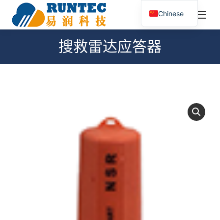
¥
0.00
0
Chinese
搜
索：
搜救雷达应答器
您在这里：