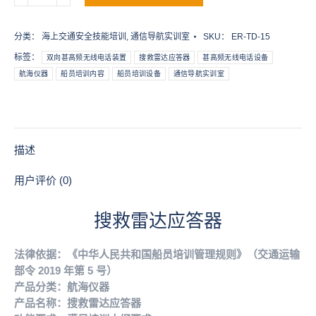
雷
达
分类：
海上交通安全技能培训
,
通信导航实训室
SKU：
ER-TD-15
应
标签：
双向甚高频无线电话装置
搜救雷达应答器
甚高频无线电话设备
答
航海仪器
船员培训内容
船员培训设备
通信导航实训室
器
数
量
描述
用户评价 (0)
搜救雷达应答器
法律依据：《中华人民共和国船员培训管理规则》（交通运输
部令 2019 年第 5 号）
产品分类：航海仪器
产品名称：搜救雷达应答器