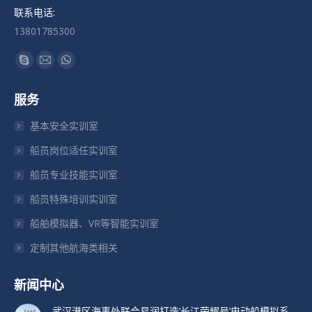
联系电话:
13801785300
找到我们：
Skype
Mail
Whatsapp
页
页
页
服务
在
在
在
新
新
新
基本安全实训室
窗
窗
窗
船员岗位适任实训室
口
口
口
船员专业技能实训室
中
中
中
打
打
打
船员特殊培训实训室
开
开
开
船舶模拟器、VR等智能实训室
定制其他航海类相关
新闻中心
武汉港区海事处联合易润打造’长江荣耀号’电动船模拟系