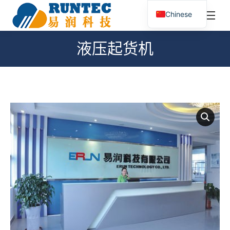
¥
0.00
0
Chinese
搜
索：
液压起货机
您在这里：