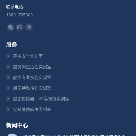
联系电话:
13801785300
找到我们：
Skype
Mail
Whatsapp
页
页
页
服务
在
在
在
新
新
新
基本安全实训室
窗
窗
窗
船员岗位适任实训室
口
口
口
船员专业技能实训室
中
中
中
打
打
打
船员特殊培训实训室
开
开
开
船舶模拟器、VR等智能实训室
定制其他航海类相关
新闻中心