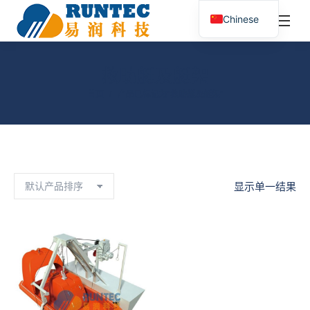
¥
0.00
0
Chinese
搜
索：
救助艇及艇架
您在这里：
首页
产品已标记为“救助艇及艇架”
显示单一结果