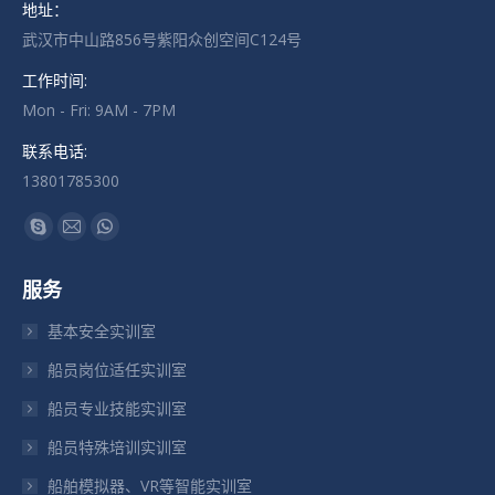
地址：
武汉市中山路856号紫阳众创空间C124号
工作时间:
Mon - Fri: 9AM - 7PM
联系电话:
13801785300
找到我们：
Skype
Mail
Whatsapp
页
页
页
服务
在
在
在
新
新
新
基本安全实训室
窗
窗
窗
船员岗位适任实训室
口
口
口
船员专业技能实训室
中
中
中
打
打
打
船员特殊培训实训室
开
开
开
船舶模拟器、VR等智能实训室