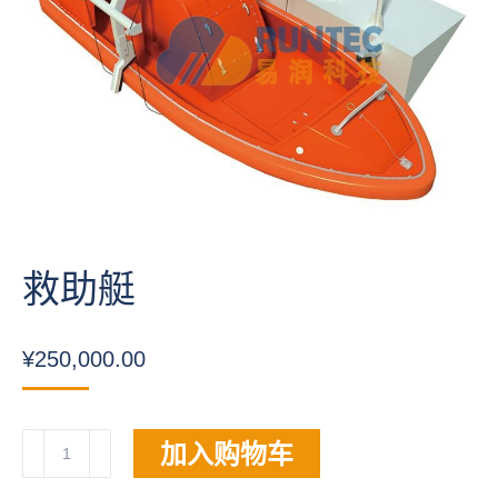
救助艇
¥
250,000.00
救
加入购物车
助
艇