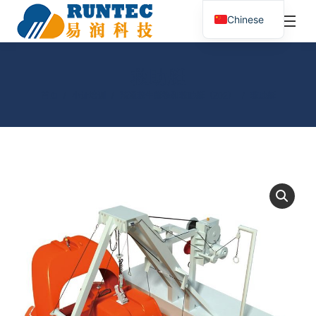
¥
0.00
0
Chinese
搜
索：
救助艇
您在这里：
首页
小证培训
精通救生艇筏和救助艇（Z02）
救助艇