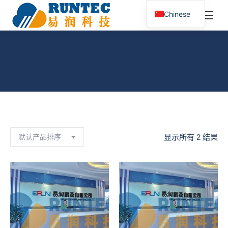
¥
0.00
0
Chinese
搜
索：
自清滤器
您在这里：
首页
产品已标记为“自清滤器”
显示所有 2 结果