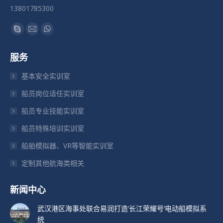
13801785300
找到我们：
Skype
Mail
Whatsapp
页
页
页
服务
在
在
在
新
新
新
基本安全实训室
窗
窗
窗
船员岗位适任实训室
口
口
口
船员专业技能实训室
中
中
中
打
打
打
船员特殊培训实训室
开
开
开
船舶模拟器、VR等智能实训室
定制其他航海类相关
新闻中心
武汉港区海事处联合易润打造’长江荣耀号’电动船模拟系
统