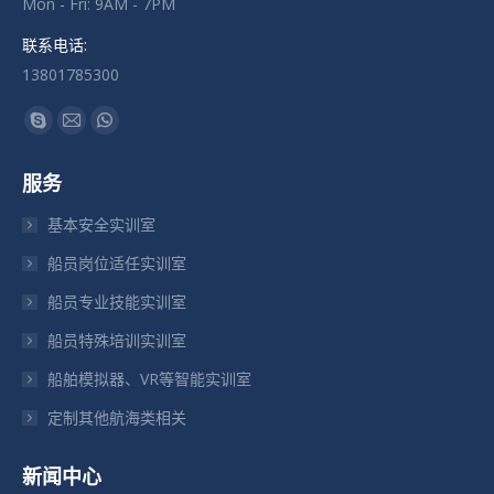
Mon - Fri: 9AM - 7PM
联系电话:
13801785300
找到我们：
Skype
Mail
Whatsapp
页
页
页
服务
在
在
在
新
新
新
基本安全实训室
窗
窗
窗
船员岗位适任实训室
口
口
口
船员专业技能实训室
中
中
中
打
打
打
船员特殊培训实训室
开
开
开
船舶模拟器、VR等智能实训室
定制其他航海类相关
新闻中心