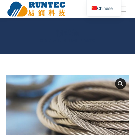
¥
0.00
0
Chinese
搜
索：
钢丝绳
您在这里：
首页
水手、机工培训
钢丝绳