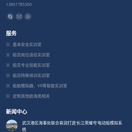
13801785300
找到我们：
Skype
Mail
Whatsapp
页
页
页
服务
在
在
在
新
新
新
基本安全实训室
窗
窗
窗
船员岗位适任实训室
口
口
口
船员专业技能实训室
中
中
中
打
打
打
船员特殊培训实训室
开
开
开
船舶模拟器、VR等智能实训室
定制其他航海类相关
新闻中心
武汉港区海事处联合易润打造’长江荣耀号’电动船模拟系
统