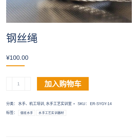
钢丝绳
¥
100.00
钢
加入购物车
丝
绳
数
分类：
水手、机工培训
,
水手工艺实训室
SKU：
ER-SYGY-14
量
标签：
值班水手
水手工艺实训器材