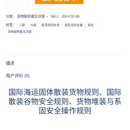
际
海
运
分类：
货物配积载实训室
SKU：
ER-PJZ-06
固
标签：
三副
大副
船员培训内容
船员培训设备
船长
体
货物配积载实训室
散
装
货
物
规
描述
则、
国
用户评价 (0)
际
散
国际海运固体散装货物规则、国际
装
散装谷物安全规则、货物堆装与系
谷
物
固安全操作规则
安
全
规