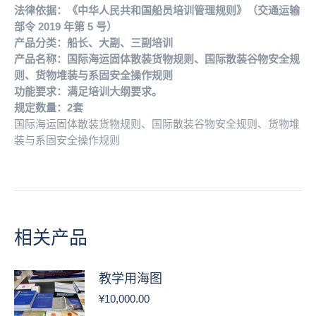
法律依据：《中华人民共和国船员培训管理规则》（交通运输
则、
部令 2019 年第 5 号）
货
产品分类：船长、大副、三副培训
物
产品名称：国际海运固体散装货物规则、国际散装谷物安全规
堆
则、货物堆装与系固安全操作规则
装
功能要求：满足培训大纲要求。
与
规定数量：2套
系
国际海运固体散装货物规则、国际散装谷物安全规则、货物堆
固
装与系固安全操作规则
安
全
操
作
规
则
相关产品
数
量
教学用海图
¥
10,000.00