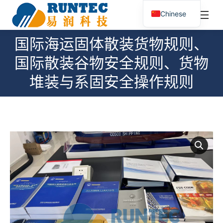
¥
0.00
0
Chinese
搜
索：
国际海运固体散装货物规则、
国际散装谷物安全规则、货物
您在这里：
堆装与系固安全操作规则