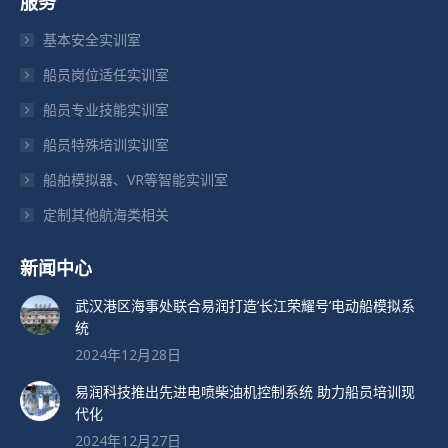
服务
在
在
在
新
新
新
基本安全实训室
窗
窗
窗
船员岗位适任实训室
口
口
口
船员专业技能实训室
中
中
中
打
打
打
船员特殊培训实训室
开
开
开
船舶模拟器、VR等智能实训室
定制其他航海类相关
新闻中心
武汉港区海事处联合易润打造’长江荣耀号’电动船模拟系
统
2024年12月28日
易润科技推出先进电喷柴油机控制系统 助力船员培训现
代化
2024年12月27日