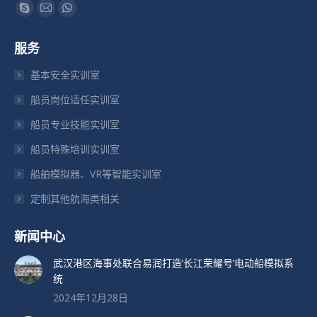
找到我们：
Skype
Mail
Whatsapp
页
页
页
服务
在
在
在
新
新
新
基本安全实训室
窗
窗
窗
船员岗位适任实训室
口
口
口
船员专业技能实训室
中
中
中
打
打
打
船员特殊培训实训室
开
开
开
船舶模拟器、VR等智能实训室
定制其他航海类相关
新闻中心
武汉港区海事处联合易润打造’长江荣耀号’电动船模拟系
统
2024年12月28日