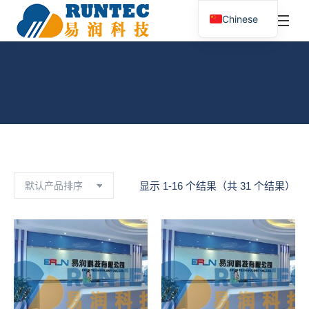
¥
0.00
0
Chinese
搜
索：
三副
您在这里：
首页
产品已标记为“三副”
显示 1-16 个结果（共 31 个结果）