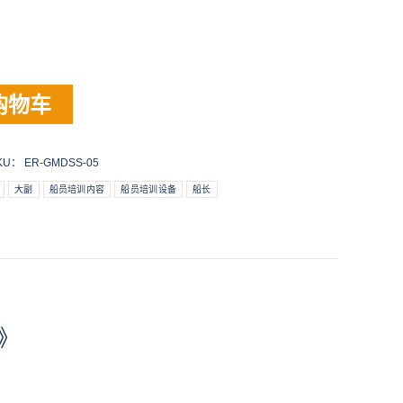
购物车
KU：
ER-GMDSS-05
大副
船员培训内容
船员培训设备
船长
》