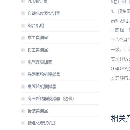
PLC实训室
5卷）和
4. 师
自动化仪表实训室
员师资培
综合机舱
上职称，
车工实训室
于 3个
钳工实训室
一级、二
实习经历
电气焊实训室
GMDS
联网型轮机模拟器
实习经历
桌面轮机模拟器
高压断路器模拟器（选做）
拆装实训室
相关
标准化考试机房