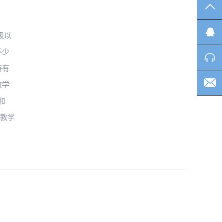
TO
级以
不少
持有
教学
和
作教学