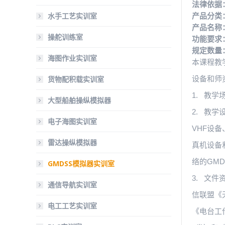
法律依据：
水手工艺实训室
产品分类
产品名称
操舵训练室
功能要求
规定数量
海图作业实训室
本课程教
货物配积载实训室
设备和师
1. 教
大型船舶操纵模拟器
2. 教学设
电子海图实训室
VHF设备
雷达操纵模拟器
真机设备
络的GM
GMDSS模拟器实训室
3. 文
通信导航实训室
信联盟《
电工工艺实训室
《电台工