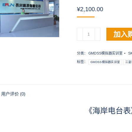
¥
2,100.00
《海
加入
岸
电
台
分类：
GMDSS模拟器实训室
S
表》
标签：
GMDSS模拟器实训室
三副
数
量
用户评价 (0)
《海岸电台表