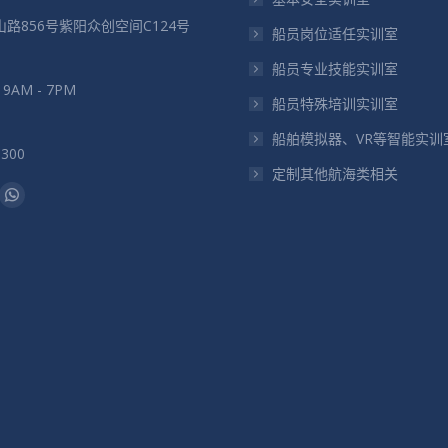
路856号紫阳众创空间C124号
船员岗位适任实训室
船员专业技能实训室
: 9AM - 7PM
船员特殊培训实训室
船舶模拟器、VR等智能实训
5300
定制其他航海类相关
：
il
Whatsapp
页
在
新
窗
口
中
打
开