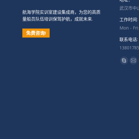
武汉市中山
航海学院实训室建设集成商，为您的高质
量船员队伍培训保驾护航，成就未来.
工作时间:
Mon - Fri
免费咨询!
联系电话:
1380178
找到我们
Skype
Ma
页
页
在
在
新
新
窗
窗
口
口
中
中
打
打
开
开