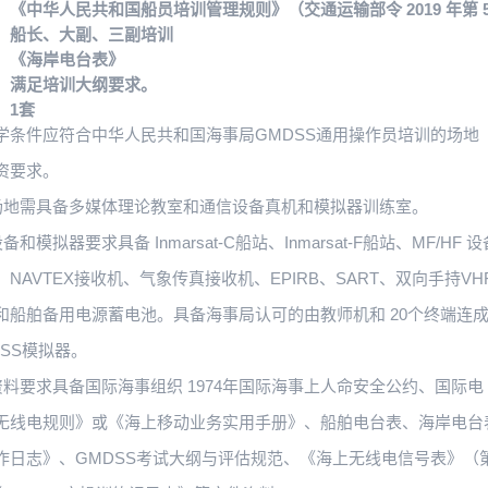
《中华人民共和国船员培训管理规则》（交通运输部令 2019 年第 5
：船长、大副、三副培训
：《海岸电台表》
：满足培训大纲要求。
：1套
学条件应符合中华人民共和国海事局GMDSS通用操作员培训的场地
资要求。
学场地需具备多媒体理论教室和通信设备真机和模拟器训练室。
备和模拟器要求具备 Inmarsat-C船站、Inmarsat-F船站、MF/HF 
、NAVTEX接收机、气象传真接收机、EPIRB、SART、双向手持VH
和船舶备用电源蓄电池。具备海事局认可的由教师机和 20个终端连
DSS模拟器。
件资料要求具备国际海事组织 1974年国际海事上人命安全公约、国际电
无线电规则》或《海上移动业务实用手册》、船舶电台表、海岸电台
作日志》、GMDSS考试大纲与评估规范、《海上无线电信号表》（第