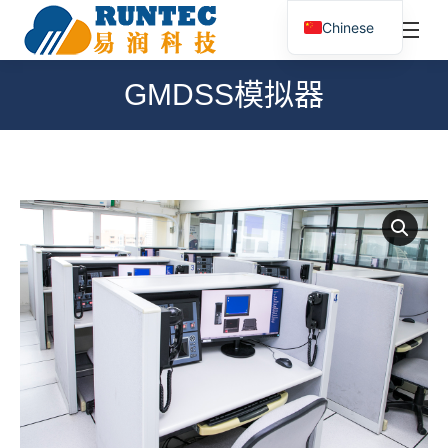
¥
0.00
0
Chinese
搜
索：
GMDSS模拟器
您在这里：