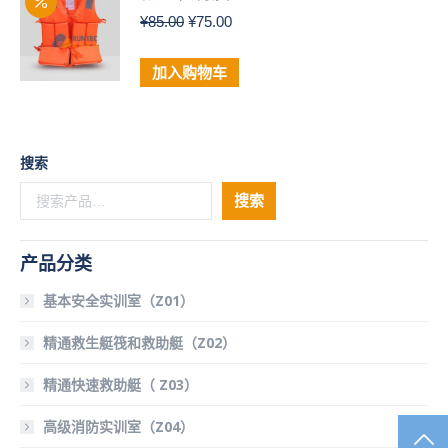
原
当
¥
85.00
¥
75.00
价
前
为：
价
加入购物车
¥85.00。
格
为：
¥75.00。
搜索
搜索
产品分类
基本安全实训室（Z01）
精通救生艇筏和救助艇（Z02）
精通快速救助艇（ Z03）
高级消防实训室（Z04）
TO