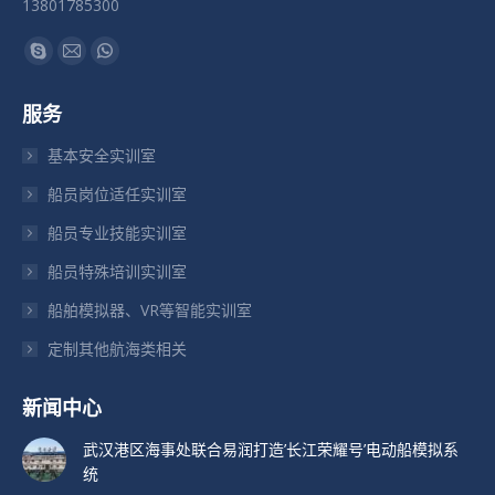
13801785300
找到我们：
Skype
Mail
Whatsapp
页
页
页
服务
在
在
在
新
新
新
基本安全实训室
窗
窗
窗
船员岗位适任实训室
口
口
口
船员专业技能实训室
中
中
中
打
打
打
船员特殊培训实训室
开
开
开
船舶模拟器、VR等智能实训室
定制其他航海类相关
新闻中心
武汉港区海事处联合易润打造’长江荣耀号’电动船模拟系
统