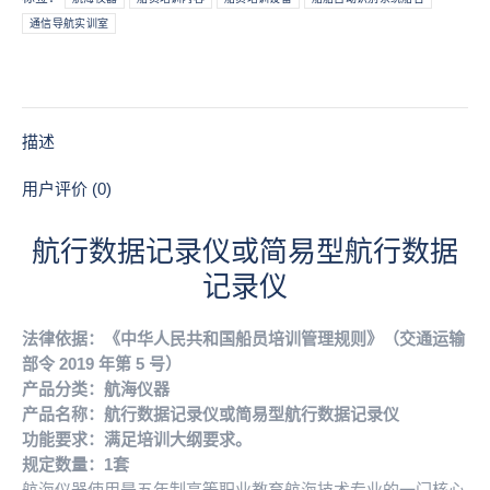
录
通信导航实训室
仪
或
简
易
型
描述
航
行
用户评价 (0)
数
据
航行数据记录仪或简易型航行数据
记
记录仪
录
仪
数
法律依据：《中华人民共和国船员培训管理规则》（交通运输
量
部令 2019 年第 5 号）
产品分类：航海仪器
产品名称：航行数据记录仪或简易型航行数据记录仪
功能要求：满足培训大纲要求。
规定数量：1套
航海仪器使用是五年制高等职业教育航海技术专业的一门核心