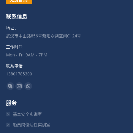
联系信息
地址：
武汉市中山路856号紫阳众创空间C124号
工作时间:
Mon - Fri: 9AM - 7PM
联系电话:
13801785300
找到我们：
Skype
Mail
Whatsapp
页
页
页
服务
在
在
在
新
新
新
基本安全实训室
窗
窗
窗
船员岗位适任实训室
口
口
口