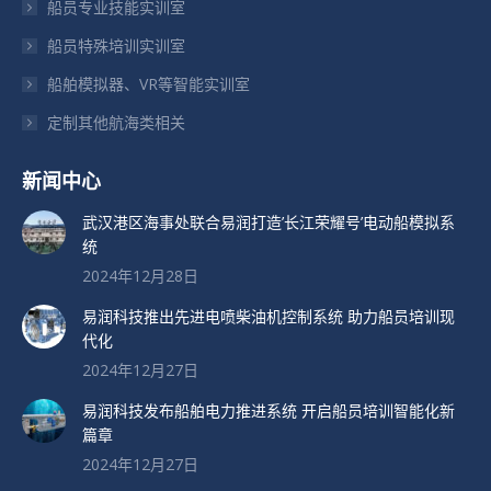
船员专业技能实训室
中
中
中
打
打
打
船员特殊培训实训室
开
开
开
船舶模拟器、VR等智能实训室
定制其他航海类相关
新闻中心
武汉港区海事处联合易润打造’长江荣耀号’电动船模拟系
统
2024年12月28日
易润科技推出先进电喷柴油机控制系统 助力船员培训现
代化
2024年12月27日
易润科技发布船舶电力推进系统 开启船员培训智能化新
篇章
2024年12月27日