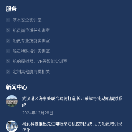
页
页
页
服务
在
在
在
新
新
新
基本安全实训室
窗
窗
窗
船员岗位适任实训室
口
口
口
船员专业技能实训室
中
中
中
打
打
打
船员特殊培训实训室
开
开
开
船舶模拟器、VR等智能实训室
定制其他航海类相关
新闻中心
武汉港区海事处联合易润打造’长江荣耀号’电动船模拟系
统
2024年12月28日
易润科技推出先进电喷柴油机控制系统 助力船员培训现
代化