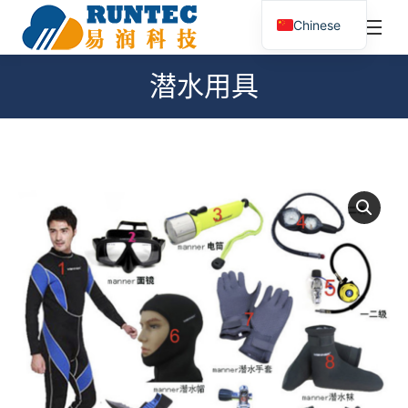
¥
0.00
0
Chinese
搜
索：
潜水用具
您在这里：