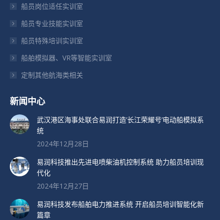
船员岗位适任实训室
口
口
口
船员专业技能实训室
中
中
中
打
打
打
船员特殊培训实训室
开
开
开
船舶模拟器、VR等智能实训室
定制其他航海类相关
新闻中心
武汉港区海事处联合易润打造’长江荣耀号’电动船模拟系
统
2024年12月28日
易润科技推出先进电喷柴油机控制系统 助力船员培训现
代化
2024年12月27日
易润科技发布船舶电力推进系统 开启船员培训智能化新
篇章