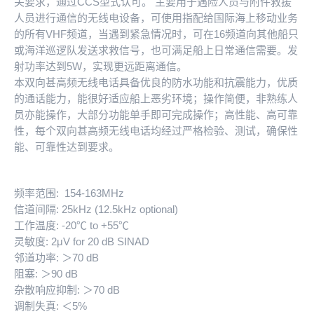
关要求，通过CCS型式认可。 主要用于遇险人员与附件救援
人员进行通信的无线电设备，可使用指配给国际海上移动业务
的所有VHF频道，当遇到紧急情况时，可在16频道向其他船只
或海洋巡逻队发送求救信号，也可满足船上日常通信需要。发
射功率达到5W，实现更远距离通信。
本双向甚高频无线电话具备优良的防水功能和抗震能力，优质
的通话能力，能很好适应船上恶劣环境；操作简便，非熟练人
员亦能操作，大部分功能单手即可完成操作；高性能、高可靠
性，每个双向甚高频无线电话均经过严格检验、测试，确保性
能、可靠性达到要求。
频率范围: 154-163MHz
信道间隔: 25kHz (12.5kHz optional)
工作温度: -20℃ to +55℃
灵敏度: 2μV for 20 dB SINAD
邻道功率: ＞70 dB
阻塞: ＞90 dB
杂散响应抑制: ＞70 dB
调制失真: ＜5%