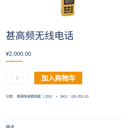
甚高频无线电话
¥
2,000.00
甚
加入购物车
高
频
无
分类：
精通快速救助艇（ Z03）
SKU：
ER-Z03-10
线
电
话
数
描述
量