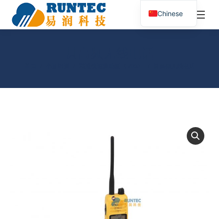
¥
0.00
0
Chinese
搜
索：
甚高频无线电话
您在这里：
首页
小证培训
精通快速救助艇（ Z03）
甚高频无线电话