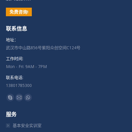
免费咨询!
联系信息
地址：
武汉市中山路856号紫阳众创空间C124号
工作时间:
Mon - Fri: 9AM - 7PM
联系电话:
13801785300
找到我们：
Skype
Mail
Whatsapp
页
页
页
服务
在
在
在
新
新
新
基本安全实训室
窗
窗
窗