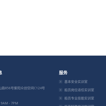
息
服务
基本安全实训室
路856号紫阳众创空间C124号
船员岗位适任实训室
船员专业技能实训室
: 9AM - 7PM