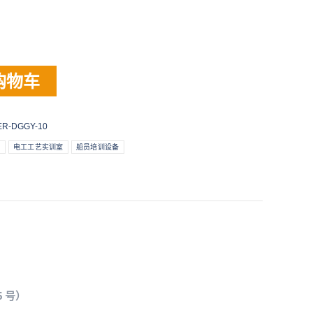
购物车
ER-DGGY-10
备
电工工艺实训室
船员培训设备
 号）