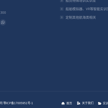
船员特殊培训实训室
船舶模拟器、VR等智能实训
5300
定制其他航海类相关
：
il
Whatsapp
页
在
新
窗
口
中
打
开
关于我们
鄂ICP备17005951号-1
首页
实