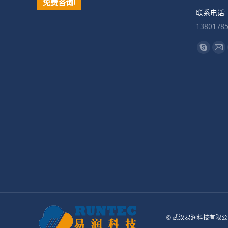
免费咨询!
联系电话:
1380178
找到我们
Skype
Ma
页
页
在
在
新
新
窗
窗
口
口
中
中
打
打
开
开
© 武汉易润科技有限公司 