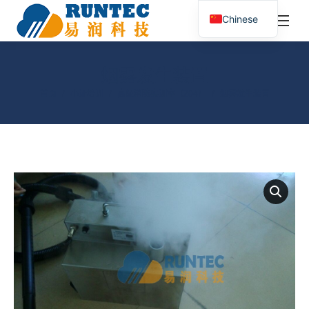
¥
0.00
0
Chinese
搜
索：
烟雾发生装置
您在这里：
首页
小证培训
高级消防实训室（Z04）
烟雾发生装置