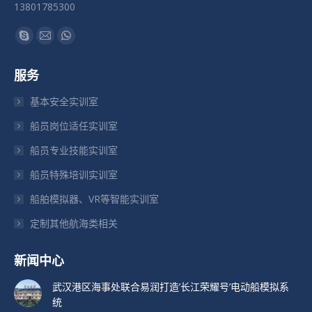
13801785300
找到我们：
Skype
Mail
Whatsapp
页
页
页
服务
在
在
在
新
新
新
基本安全实训室
窗
窗
窗
船员岗位适任实训室
口
口
口
船员专业技能实训室
中
中
中
打
打
打
船员特殊培训实训室
开
开
开
船舶模拟器、VR等智能实训室
定制其他航海类相关
新闻中心
武汉港区海事处联合易润打造’长江荣耀号’电动船模拟系
统