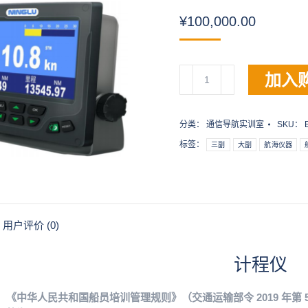
¥
100,000.00
计
加入
程
仪
数
分类：
通信导航实训室
SKU：
量
标签：
三副
大副
航海仪器
用户评价 (0)
计程仪
《中华人民共和国船员培训管理规则》（交通运输部令 2019 年第 5