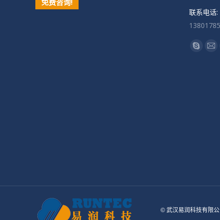
免费咨询!
联系电话:
1380178
找到我们
Skype
Ma
页
页
在
在
新
新
窗
窗
口
口
中
中
打
打
开
开
© 武汉易润科技有限公司 