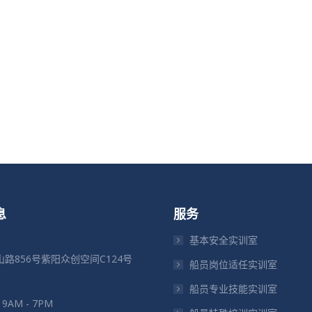
息
服务
基本安全实训室
路856号紫阳众创空间C124号
船员岗位适任实训室
船员专业技能实训室
: 9AM - 7PM