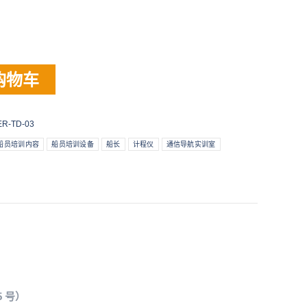
购物车
ER-TD-03
船员培训内容
船员培训设备
船长
计程仪
通信导航实训室
 号）