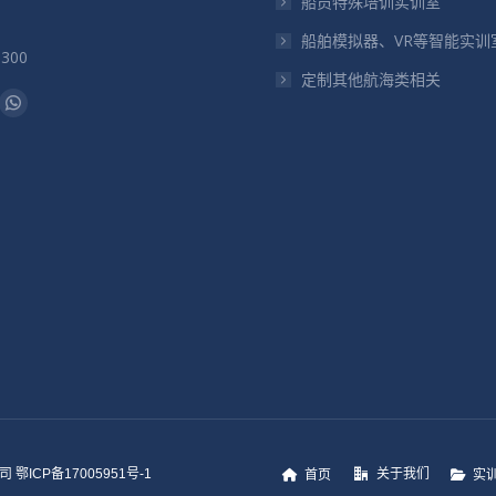
船员特殊培训实训室
船舶模拟器、VR等智能实训
5300
定制其他航海类相关
：
il
Whatsapp
页
在
新
窗
口
中
打
开
关于我们
鄂ICP备17005951号-1
首页
实