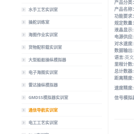
产品分类
水手工艺实训室
产品名称
功能要求
操舵训练室
规定数量
液晶显示:
海图作业实训室
电源供应:
对水速度:
货物配积载实训室
数据输出:
语言:
英文
大型船舶操纵模拟器
里程计数:
总计数器:
电子海图实训室
距离精度:
雷达操纵模拟器
速度精度:
GMDSS模拟器实训室
信号模拟
通信导航实训室
电工工艺实训室