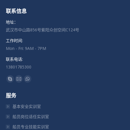
联系信息
地址：
武汉市中山路856号紫阳众创空间C124号
工作时间:
Mon - Fri: 9AM - 7PM
联系电话:
13801785300
找到我们：
Skype
Mail
Whatsapp
页
页
页
服务
在
在
在
新
新
新
基本安全实训室
窗
窗
窗
船员岗位适任实训室
口
口
口
船员专业技能实训室
中
中
中