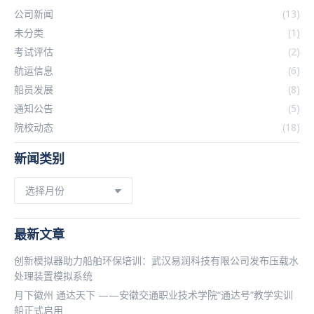
公司新闻
(13)
未分类
(1)
考试评估
(2)
航运信息
(6)
船员发展
(8)
通知公告
(5)
院校动态
(18)
新闻类别
新
闻
类
别
最新文章
创新模拟器助力船舶环保培训：武汉易润科技有限公司发布压载水
处理装置模拟系统
月下徽州 通达天下 ——安徽交通职业技术学院“通达号”教学实训
船正式启用