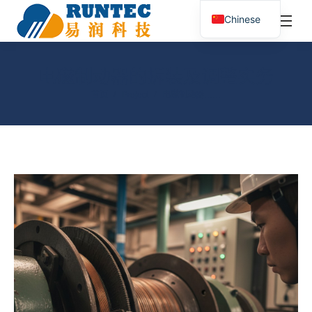
¥
0.00
0
Chinese
搜
索：
电磁制动器的拆装及调整实务
您在这里：
首页
Project
电磁制动器……