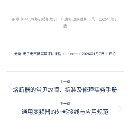
船舶电子电气基础技能培训 | 电磁制动器维护工艺 | 2026年修订
版
分类:
电子电气员实操评估课程
eruntec
2026年1月7日
评论
项
上一篇
目
熔断器的常见故障、拆装及修理实务手册
上
一
导
项
下一篇
航
目：
通用变频器的外部接线与应用规范
下
一
项