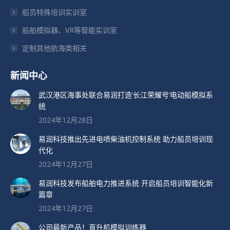
打
打
打
船员特殊培训实训室
开
开
开
船舶模拟器、VR等智能实训室
定制其他航海类相关
新闻中心
武汉港区海事处联合易润打造’长江荣耀号’电动船模拟系
统
2024年12月28日
易润科技推出先进电喷柴油机控制系统 助力船员培训现
代化
2024年12月27日
易润科技发布船舶电力推进系统 开启船员培训智能化新
篇章
2024年12月27日
公司最新产品！直升机模拟训练器