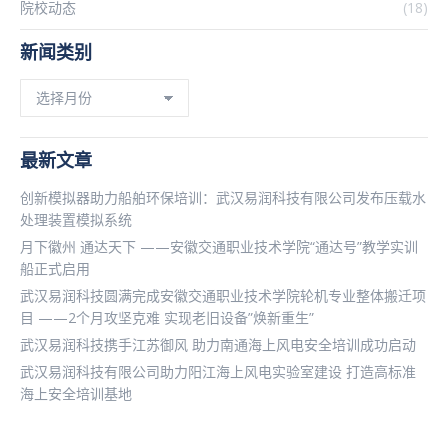
院校动态
(18)
新闻类别
新
闻
类
别
最新文章
创新模拟器助力船舶环保培训：武汉易润科技有限公司发布压载水
处理装置模拟系统
月下徽州 通达天下 ——安徽交通职业技术学院“通达号”教学实训
船正式启用
武汉易润科技圆满完成安徽交通职业技术学院轮机专业整体搬迁项
目 ——2个月攻坚克难 实现老旧设备”焕新重生”
武汉易润科技携手江苏御风 助力南通海上风电安全培训成功启动
武汉易润科技有限公司助力阳江海上风电实验室建设 打造高标准
海上安全培训基地