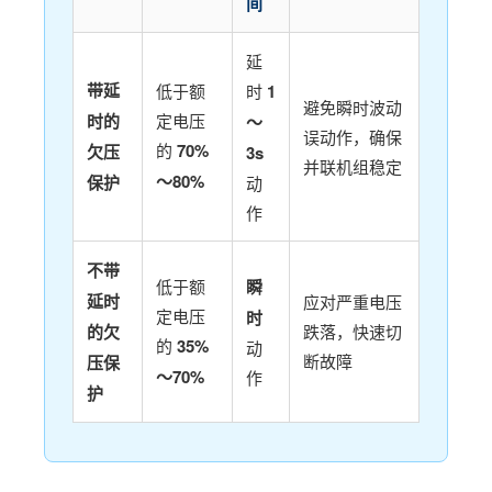
间
延
带延
低于额
时
1
避免瞬时波动
时的
定电压
～
误动作，确保
的
70%
欠压
3s
并联机组稳定
～80%
保护
动
作
不带
低于额
瞬
延时
应对严重电压
定电压
时
的欠
跌落，快速切
的
35%
动
断故障
压保
～70%
作
护