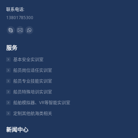
联系电话:
13801785300
找到我们：
Skype
Mail
Whatsapp
页
页
页
服务
在
在
在
新
新
新
基本安全实训室
窗
窗
窗
船员岗位适任实训室
口
口
口
船员专业技能实训室
中
中
中
打
打
打
船员特殊培训实训室
开
开
开
船舶模拟器、VR等智能实训室
定制其他航海类相关
新闻中心