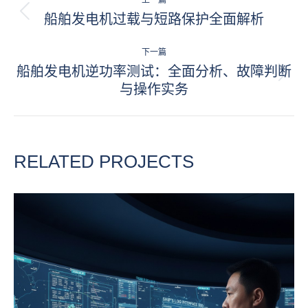
上一篇
目
船舶发电机过载与短路保护全面解析
上
一
导
项
下一篇
航
目：
船舶发电机逆功率测试：全面分析、故障判断
下
与操作实务
一
项
目：
RELATED PROJECTS