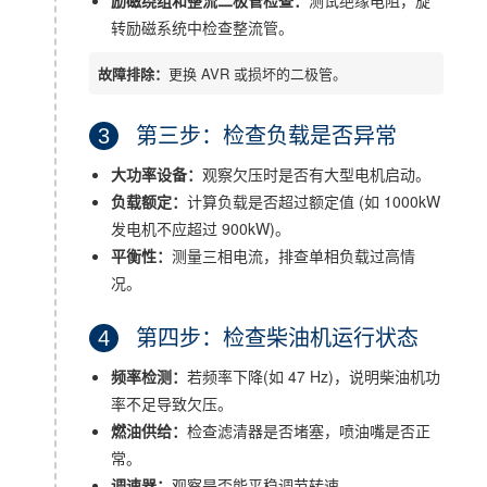
励磁绕组和整流二极管检查：
测试绝缘电阻，旋
转励磁系统中检查整流管。
故障排除：
更换 AVR 或损坏的二极管。
3
第三步：检查负载是否异常
大功率设备：
观察欠压时是否有大型电机启动。
负载额定：
计算负载是否超过额定值 (如 1000kW
发电机不应超过 900kW)。
平衡性：
测量三相电流，排查单相负载过高情
况。
4
第四步：检查柴油机运行状态
频率检测：
若频率下降(如 47 Hz)，说明柴油机功
率不足导致欠压。
燃油供给：
检查滤清器是否堵塞，喷油嘴是否正
常。
调速器：
观察是否能平稳调节转速。