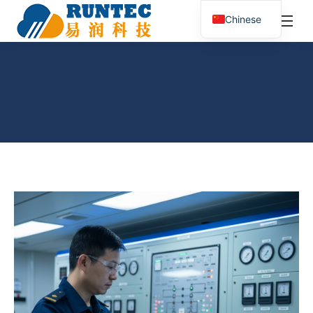
¥
0.00
0
Chinese
搜
索：
船舶发电机欠压故障排查：从 CCS
规范到实战案例 | ETO 必备手册
您在这里：
首页
Project
船舶发电机……