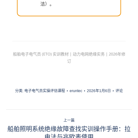
洁）。
船舶电子电气员 (ETO) 实训教材 | 动力电网绝缘实务 | 2026年修
订
分类:
电子电气员实操评估课程
eruntec
2026年1月6日
评论
项
上一篇
目
船舶照明系统绝缘故障查找实训操作手册：拉
上
电法与兆欧表使用