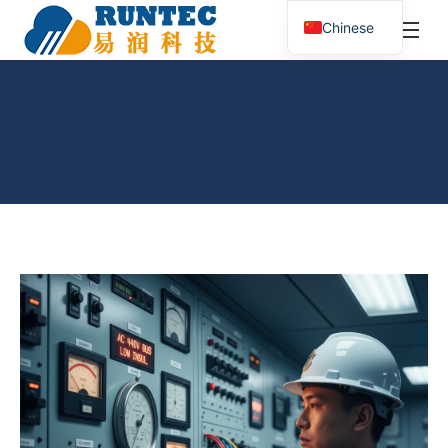
¥
0.00
0
Chinese
搜
索：
船舶 440V 动力电网绝缘故障查找
实训：拉电法与泵浦排查 SOP
您在这里：
首页
Project
船舶 44……