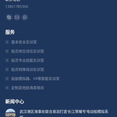
13801785300
找到我们：
Skype
Mail
Whatsapp
页
页
页
服务
在
在
在
新
新
新
基本安全实训室
窗
窗
窗
船员岗位适任实训室
口
口
口
船员专业技能实训室
中
中
中
打
打
打
船员特殊培训实训室
开
开
开
船舶模拟器、VR等智能实训室
定制其他航海类相关
新闻中心
武汉港区海事处联合易润打造’长江荣耀号’电动船模拟系