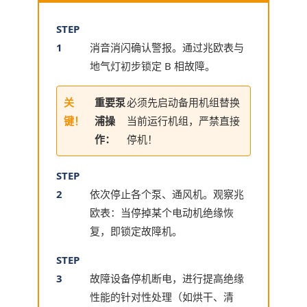
STEP
1
消音消闪确认警报。通过兆欧表与
地气灯初步锁定 B 相故障。
关
重要泵
必须先启动备用机组替换
键！
浦操
当前运行机组，严禁直接
作：
停机！
STEP
2
依次停止各个泵、通风机。观察兆
欧表：当停掉某个电动机绝缘恢
复，即锁定故障机。
STEP
3
故障设备停机断电，进行提高绝缘
性能的针对性处理（如烘干、清