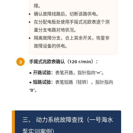
障。
确认故障线路后，切断该路供电。
在分配电板处使用手摇式兆欧表逐个测
量分支电路对地状况。
隔离故障分支，合上其余开关，恢复非
故障设备的供电。
手摇式兆欧表确认（120 r/min）：
3
●
开路试验：
表笔开路，指针指向“
∞
”。
●
短路试验：
表笔短路（轻转），指针指向
“
0
”。
三、 动力系统故障查找（一号海水
泵实训案例）