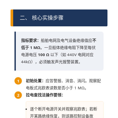
二、 核心实操步骤
指标要求：
船舶电网及电气设备绝缘值应
不
低于 1 MΩ
。一旦船体绝缘电阻下降至每伏
电源电压
100 Ω
以下（如 440V 电网对应
44kΩ），必须触发声光报警装置。
初始处置：
应答警报、消音、消闪。观察配
1
电板式兆欧表读数是否小于 1 MΩ。
拉电查找法操作要领：
2
逐个断开电源开关并观察兆欧表；若断
开某路绝缘恢复，则该路控制设备故