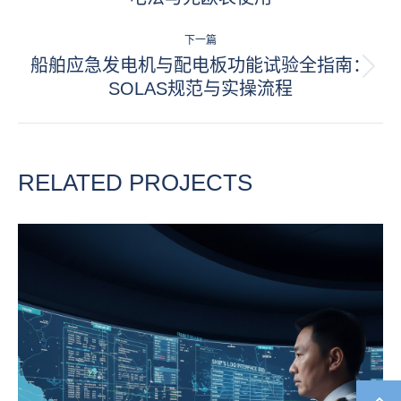
导
一
项
航
下一篇
目：
船舶应急发电机与配电板功能试验全指南：
下
SOLAS规范与实操流程
一
项
目：
RELATED PROJECTS