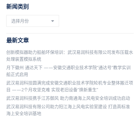
新闻类别
新
闻
类
别
最新文章
创新模拟器助力船舶环保培训：武汉易润科技有限公司发布压载水
处理装置模拟系统
月下徽州 通达天下 ——安徽交通职业技术学院“通达号”教学实训
船正式启用
武汉易润科技圆满完成安徽交通职业技术学院轮机专业整体搬迁项
目 ——2个月攻坚克难 实现老旧设备”焕新重生”
武汉易润科技携手江苏御风 助力南通海上风电安全培训成功启动
武汉易润科技有限公司助力阳江海上风电实验室建设 打造高标准
海上安全培训基地