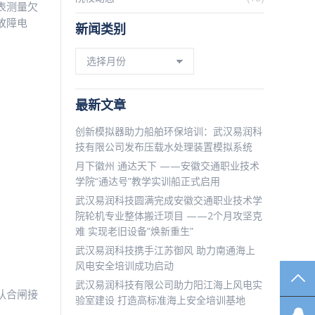
表测量欠
故障电
新闻类别
新
闻
类
别
最新文章
创新模拟器助力船舶环保培训：武汉易润科
技有限公司发布压载水处理装置模拟系统
月下徽州 通达天下 ——安徽交通职业技术
学院“通达号”教学实训船正式启用
武汉易润科技圆满完成安徽交通职业技术学
院轮机专业整体搬迁项目 ——2个月攻坚克
难 实现老旧设备”焕新重生”
武汉易润科技携手江苏御风 助力南通海上
风电安全培训成功启动
TO
武汉易润科技有限公司助力阳江海上风电实
认合闸接
验室建设 打造高标准海上安全培训基地