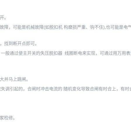
开。
障，可能是机械故障(如脱扣机 构磨损严重、钩不住),也可能是电气
，找到断开点即可。
 一般通过使主开关的失压脱扣器 线圈断电来实现，可通过用万用表
大并马上跳闸。
数失调引起的，合闸时冲击电流的 随机变化导致合闸有时合上，有时
家检修。