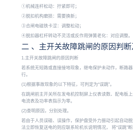
①机械连杆松动：拧紧即可；
②脱扣机构磨损：需要换新；
③合闸电磁铁卡涩：调整松动；
④脱扣器杠杆转动不灵活或反作用弹簧老化：对应调整。
二 、主开关故障跳闸的原因判断
1.主开关故障跳闸的原因判断
若系统无短路或直接接地现象，继电保护未动作，断路器自
行。
(1)根据事故现象的以下特征，可判定为“误跳”。
在跳闸前主开关所在发电机控制屏上仪表读数、配电板上
电流表及功率表指示为零。
(2)查明原因，分别处理。
若由于人员误碰、误操作，保护盘受外力振动引起自动脱扣
法立即恢复送电的则应联系轮机长说明情况， 将“误跳”