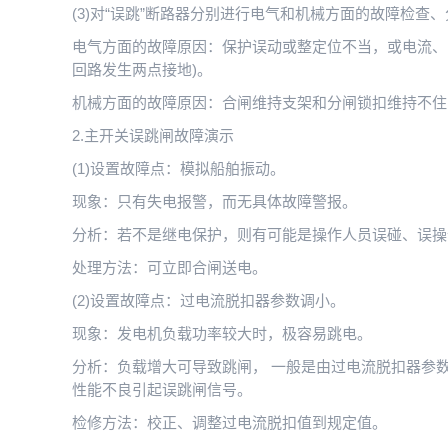
(3)对“误跳”断路器分别进行电气和机械方面的故障检查
电气方面的故障原因：保护误动或整定位不当，或电流、
回路发生两点接地)。
机械方面的故障原因：合闸维持支架和分闸锁扣维持不住
2.主开关误跳闸故障演示
(1)设置故障点：模拟船舶振动。
现象：只有失电报警，而无具体故障警报。
分析：若不是继电保护，则有可能是操作人员误碰、误操作
处理方法：可立即合闸送电。
(2)设置故障点：过电流脱扣器参数调小。
现象：发电机负载功率较大时，极容易跳电。
分析：负载增大可导致跳闸， 一般是由过电流脱扣器参
性能不良引起误跳闸信号。
检修方法：校正、调整过电流脱扣值到规定值。