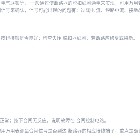
、电气联锁等， 一般通过使断路器的脱扣线圈通电来实现，可用万用
闸信号来确认，信号可能出现的问题有：过载电 流、短路电流、接地
器按钮接触是否良好；检查失压 脱扣器线圈，若断路应修复或换新。
。
正常；按下合闸无反应，说明故障在 合闸控制电路。
边用万用表测量合闸信号是否到达 断路器的相应接线端子，重点是确