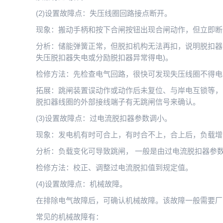
(2)设置故障点：失压线圈回路接点断开。
现象：搬动手柄和按下合闸按钮出现合闸动作，但立即断
分析：储能弹簧正常，但脱扣机构无法再扣，说明脱扣器故
失压脱扣器失电或分励脱扣器异常得电)。
检修方法：先检查电气回路，很快可发现失压线圈不得电
拓展：跳闸装置误动作或动作后未复位、与岸电互锁等，
脱扣器线圈的外部接线端子有无跳闸信号来确认。
(3)设置故障点：过电流脱扣器参数调小。
现象：发电机有时可合上，有时合不上，合上后，负载增
分析：负载变化可导致跳闸， 一般是由过电流脱扣器参
检修方法：校正、调整过电流脱扣值到规定值。
(4)设置故障点：机械故障。
在排除电气故障后，可确认机械故障。该故障一般需要厂
常见的机械故障有：