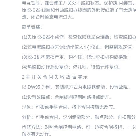
电互锁等，都会使主开关处于脱扣状态。保护跳 闸装置
压脱扣器 线圈和分励脱扣器线圈的外部接线端子有无跳
流、闭合时暂态电流过大。
简单表述：
(1)失压脱扣器不动作：检查保险丝是否烧断；检查脱扣
(2)过电流脱扣器失调(动作值太小):校正、调整到规定值
(3)脱扣机构磨损严重、钩不住：修理脱扣机构或换新。
(4)热脱扣动作后没复位：停几秒，待热元件复位。
2.主 开 关 合 闸 失 败 故 障 演 示
以 DW95 为例，其储能方式为电磁铁储能，设置故障。
(1)设置故障点：合闸线圈控制回路接点断开。
现象：可搬动手柄合闸，按下合闸按钮无反应。
分析：可手动合闸，说明储能部分、触点部分、再扣部分
检修方法：对照合闸控制电路，可一边按合闸按钮， 一
触器有无动作。