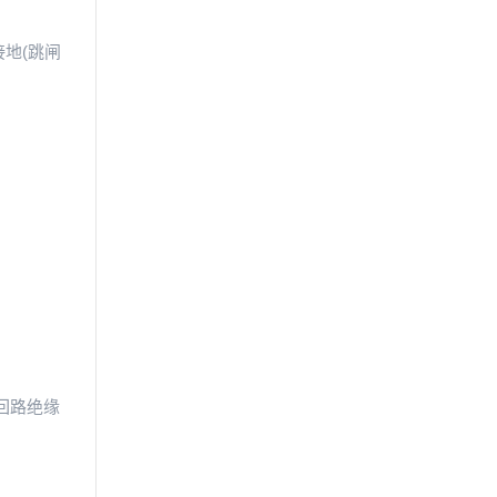
地(跳闸
回路绝缘