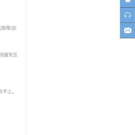
故障(如
测量失压
合不上。