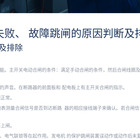
失败、 故障跳闸的原因判断及
及排除
能。主开关电动合闸的条件：满足手动合闸的条件，然后合闸线圈
的声音。在断路器的前面板和 配电板上有主开关合闸的指示。
闸正常。
用表测量合闸信号是否到达断路 器的相应接线端子来确认。若合闸信
不上闸。
、电气联锁等在起作用。发电机 的保护跳闸装置误动作或动作后未