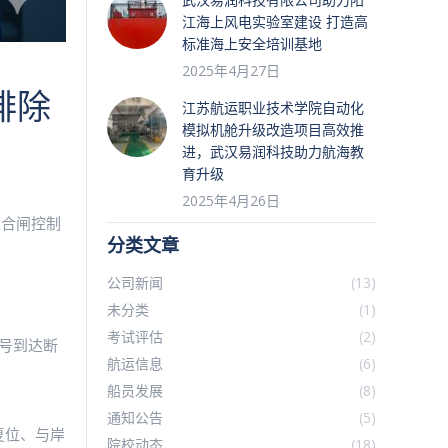
江海上风电实验室建设 打造高
标准海上安全培训基地
2025年4月27日
排除
江苏航运职业技术学院自动化
模拟机舱升级改造项目高效推
进，武汉易润科技助力航海教
育升级
2025年4月26日
及合闸控制
分类文章
公司新闻
(13)
未分类
(1)
考试评估
(2)
号到达断
航运信息
(6)
船员发展
(8)
通知公告
(5)
复位、与岸
院校动态
(18)