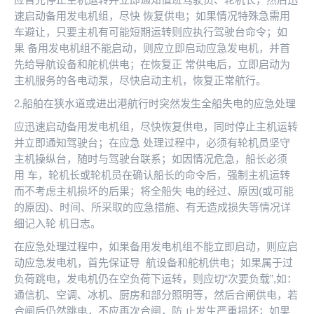
速启动备用发电机组，尽快 恢复供电；如果情况特殊急需用
车避让，只要主机有可能短期运转则应执行驾驶台命令；如
果 备用发电机组不能启动，则应立即启动应急发电机，并首
先给导航设备和舵机供电；在恢复正 常供电后，立即启动为
主机服务的各电动泵，尽快启动主机，恢复正常航行。
2.船舶在狭水道或进出港航行时突然发生全船失电的应急处理
应迅速启动备用发电机组，尽快恢复供电，同时停止主机运转
并立即通知驾驶台；在应急 处理过程中，必须有轮机员坚守
主机操纵台，随时与驾驶台联系；如因情况危急，船长必须
用 车，轮机长或轮机员在确认船长的命令后，强制主机运转
而不考虑主机损坏的后果；将全船失 电的经过、原因(或可能
的原因)、时间、所采取的应急措施、有无造成损失等情况详
细记入轮 机日志。
在应急处理过程中，如果备用发电机组不能立即启动，则应启
动应急发电机，首先保证导 航设备和舵机供电；如果属于过
负荷跳电，发电机仍在空负荷下运转，则应切“次要负载”,如：
通信机、空调、冰机、厨房和部分照明等，然后合闸供电，若
合闸后仍然跳电，不应再次合闸，防 止发生严重损坏；如果