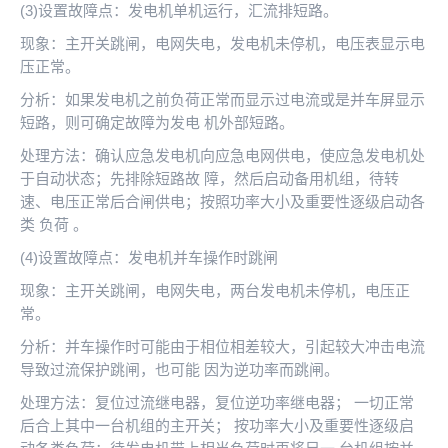
(3)设置故障点：发电机单机运行，汇流排短路。
现象：主开关跳闸，电网失电，发电机未停机，电压表显示电
压正常。
分析：如果发电机之前负荷正常而显示过电流或是并车屏显示
短路，则可确定故障为发电 机外部短路。
处理方法：确认应急发电机向应急电网供电，使应急发电机处
于自动状态；先排除短路故 障，然后启动备用机组，待转
速、电压正常后合闸供电；按照功率大小及重要性逐级启动各
类 负荷 。
(4)设置故障点：发电机并车操作时跳闸
现象：主开关跳闸，电网失电，两台发电机未停机，电压正
常。
分析：并车操作时可能由于相位相差较大，引起较大冲击电流
导致过流保护跳闸，也可能 因为逆功率而跳闸。
处理方法：复位过流继电器，复位逆功率继电器； 一切正常
后合上其中一台机组的主开关； 按功率大小及重要性逐级启