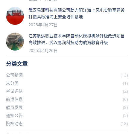
武汉易润科技有限公司助力阳江海上风电实验室建设
打造高标准海上安全培训基地
2025年4月27日
江苏航运职业技术学院自动化模拟机舱升级改造项目
高效推进，武汉易润科技助力航海教育升级
2025年4月26日
分类文章
公司新闻
(13)
未分类
(1)
考试评估
(2)
航运信息
(6)
船员发展
(8)
通知公告
(5)
院校动态
(18)