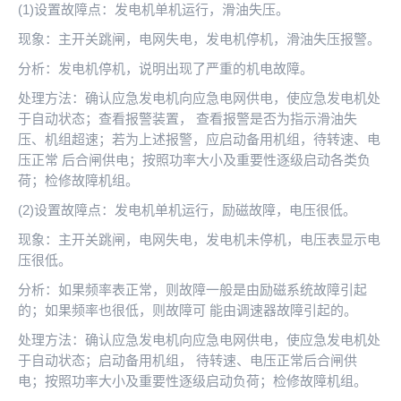
(1)设置故障点：发电机单机运行，滑油失压。
现象：主开关跳闸，电网失电，发电机停机，滑油失压报警。
分析：发电机停机，说明出现了严重的机电故障。
处理方法：确认应急发电机向应急电网供电，使应急发电机处
于自动状态；查看报警装置， 查看报警是否为指示滑油失
压、机组超速；若为上述报警，应启动备用机组，待转速、电
压正常 后合闸供电；按照功率大小及重要性逐级启动各类负
荷；检修故障机组。
(2)设置故障点：发电机单机运行，励磁故障，电压很低。
现象：主开关跳闸，电网失电，发电机未停机，电压表显示电
压很低。
分析：如果频率表正常，则故障一般是由励磁系统故障引起
的；如果频率也很低，则故障可 能由调速器故障引起的。
处理方法：确认应急发电机向应急电网供电，使应急发电机处
于自动状态；启动备用机组， 待转速、电压正常后合闸供
电；按照功率大小及重要性逐级启动负荷；检修故障机组。