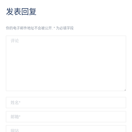
发表回复
你的电子邮件地址不会被公开.
*
为必填字段
评论
姓名 *
邮箱 *
网站