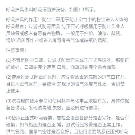
呼吸护具也叫呼吸道防护设备，如图1-1所示。
呼吸护具的作用：防尘口罩用于防止空气中的粉尘进入人体的
呼吸器官；过滤式防毒面具 与正压式呼吸器用于防止作业人
员缺氧或吸入有毒有害物质， 一般用于扫舱、油漆、敲锈、
锅炉 通灰等作业或进入有毒有害气体或缺氧的场所。
注意事项：
(1)不管是防尘口罩、过滤式防毒面具或正压式呼吸器，都要正
确戴好，口罩要完全遮盖 口鼻，面罩则要完全贴合面部。
(2)使用过滤式防毒面具时，应先将滤毒罐底部的进气口打开，
且进入毒气区前，要搞清 楚现场的毒气浓度与性质，否则禁
止使用。
(3)滤毒罐的使用寿命和使用频率与化学品浓度有关，具体依据
装备说明。发现滤毒罐 失效，应及时进行更换。
(4)使用正压式呼吸器前，要检查设备各部分是否完好，是否有
破损，如气瓶压力是否正 常，测试低压报警是否正常工作，
供气管路、面罩气密性是否良好，且使用者要熟悉正压式呼吸