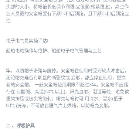
头部的大小，将帽箍长度调节到适 宜位置(松紧适度)。高空作
业人员戴的安全帽要有下颏带和后颈箍，且下颏带和后颈箍应
拴
电子电气员实操评估I
船舶电站操作与维护、船舶电子电气管理与工艺
牢，以防帽子滑落与脱掉。安全帽在使用时受到较大冲击后，
无论帽壳是否有明显的断裂纹或 变形，都应停止使用，更换
新的安全帽。 一般安全帽使用期限不超过3年。安全帽不应储
存在 有酸碱、高温(50℃以上)、阳光直射、潮湿等处；避免被
重物挤压或被尖物碰刺；帽壳与帽衬可 用冷水、温水(低于
50℃)洗涤，不可放在暖气片上烘烤，以防帽壳变形。
二
、呼吸护具