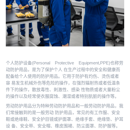
个人防护设备(Personal Protective Equipment,PPE)也称劳
动防护用品，是为了保护个人 在生产过程中的安全和健康而
配备给个人使用的防护用品。它用于防护有灼伤、烫伤或者
容 易发生机械外伤等危险的操作，在强烈辐射热或者低温条
件下的操作，散放毒性、刺激性、感染 性物质或者大量粉尘
的操作以及经常使衣服腐蚀、潮湿或者特别肮脏的操作等。
劳动防护用品分为特种劳动防护用品和一般劳动防护用品，我
们常接触到的是一般劳动 防护用品，常见的有工作服、安全
鞋或绝缘鞋、安全护目镜或护面罩、绝缘手套、绝缘垫、护耳
设 备、安全带、安全帽、橡皮围裙、防尘面罩、防护服等。