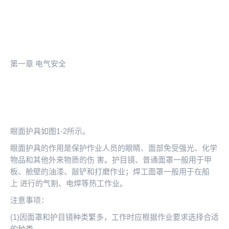
第一章 电气安全
眼面护具如图1-2所示。
眼面护具的作用是保护作业人员的眼睛、面部免受强光、化学
物品和其他外来物质的伤 害。护目镜、普通面罩一般用于甲
板、舱壁的油漆、敲铲和打磨作业；焊工面罩一般用于在船
上 进行的气割、电焊等热工作业。
注意事项：
(1)因面罩和护目镜种类繁多，工作时应根据作业要求选择合适
的种类。