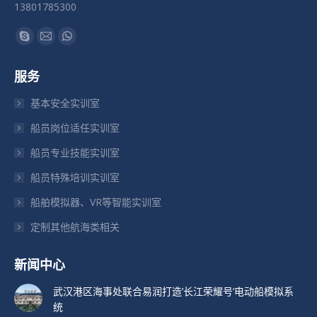
13801785300
找到我们：
Skype
Mail
Whatsapp
页
页
页
服务
在
在
在
新
新
新
基本安全实训室
窗
窗
窗
船员岗位适任实训室
口
口
口
船员专业技能实训室
中
中
中
打
打
打
船员特殊培训实训室
开
开
开
船舶模拟器、VR等智能实训室
定制其他航海类相关
新闻中心
武汉港区海事处联合易润打造’长江荣耀号’电动船模拟系
统