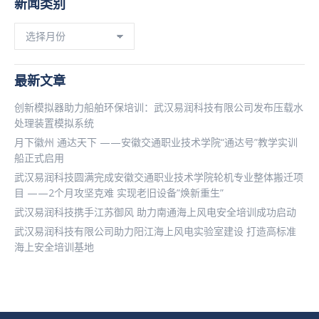
新闻类别
新
闻
类
别
最新文章
创新模拟器助力船舶环保培训：武汉易润科技有限公司发布压载水
处理装置模拟系统
月下徽州 通达天下 ——安徽交通职业技术学院“通达号”教学实训
船正式启用
武汉易润科技圆满完成安徽交通职业技术学院轮机专业整体搬迁项
目 ——2个月攻坚克难 实现老旧设备”焕新重生”
武汉易润科技携手江苏御风 助力南通海上风电安全培训成功启动
武汉易润科技有限公司助力阳江海上风电实验室建设 打造高标准
海上安全培训基地