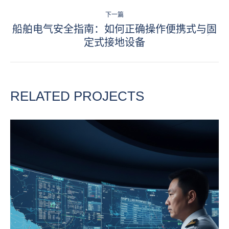
项
下一篇
目
船舶电气安全指南：如何正确操作便携式与固
下
定式接地设备
导
一
项
航
目：
RELATED PROJECTS