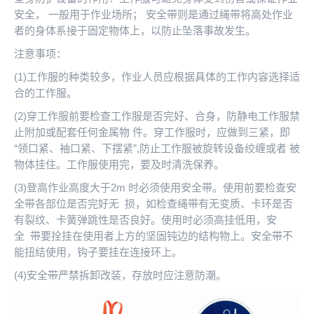
安全， 一般用于作业场所； 安全带则是通过绳带将高处作业
者的身体系接于固定物体上，以防止坠落事故发生。
注意事项：
(1)工作服的种类较多，作业人员应根据具体的工作内容选择适
合的工作服。
(2)穿工作服前要检查工作服是否完好、合身，防静电工作服禁
止附加或配套任何金属物 件。穿工作服时，应做到三紧，即
“领口紧、袖口紧、下摆紧”,防止工作服被旋转设备绞缠或者 被
物体挂住。工作服使用完，要及时清洗保养。
(3)登高作业高度大于2m 时必须使用安全带。使用前要检查安
全带各部位是否完好无 损，如检查绳带有无变质、卡环是否
有裂纹、卡簧弹跳性是否良好。使用时必须高挂低用，安
全 带要拴挂在使用者上方的坚固钝边的结构物上。安全带不
能扭结使用，钩子要挂在连接环上。
(4)安全带严禁拆卸改装，存放时应注意防潮。